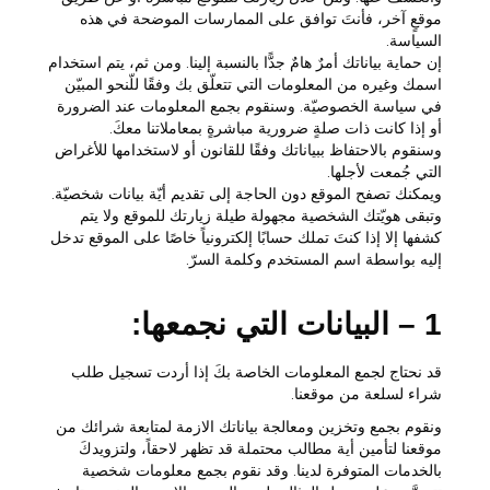
موقعٍ آخر، فأنتَ توافق على الممارسات الموضحة في هذه
السياسة.
إن حماية بياناتك أمرٌ هامٌ جدًّا بالنسبة إلينا. ومن ثم، يتم استخدام
اسمك وغيره من المعلومات التي تتعلّق بك وفقًا للّنحو المبيّن
في سياسة الخصوصيّة. وسنقوم بجمع المعلومات عند الضرورة
أو إذا كانت ذات صلةٍ ضرورية مباشرةٍ بمعاملاتنا معكَ.
وسنقوم بالاحتفاظ ببياناتك وفقًا للقانون أو لاستخدامها للأغراض
التي جُمعت لأجلها.
ويمكنك تصفح الموقع دون الحاجة إلى تقديم أيّة بيانات شخصيّة.
وتبقى هويّتك الشخصية مجهولة طيلة زيارتك للموقع ولا يتم
كشفها إلا إذا كنتَ تملك حسابًا إلكترونياً خاصًا على الموقع تدخل
إليه بواسطة اسم المستخدم وكلمة السرّ.
1 – البيانات التي نجمعها:
قد نحتاج لجمع المعلومات الخاصة بكَ إذا أردت تسجيل طلب
شراء لسلعة من موقعنا.
ونقوم بجمع وتخزين ومعالجة بياناتك الازمة لمتابعة شرائك من
موقعنا لتأمين أية مطالب محتملة قد تظهر لاحقاً، ولتزويدكَ
بالخدمات المتوفرة لدينا. وقد نقوم بجمع معلومات شخصية