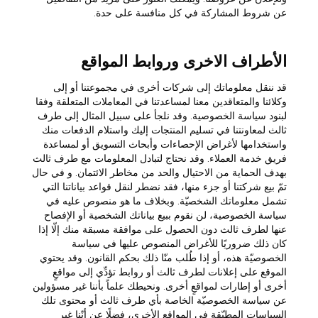
عن شروط المشاركة في كل منافسة على حدة.
الأطراف الاخرى وروابط المواقع
قد ننقل معلوماتك إلى شركات أخرى في مجموعتنا أو إلى
وكلائنا والمتعاقدين معنا لمساعدتنا في المعاملات المتعلقة وفقا
لبنود سياسة الخصوصية. وقد نلجأ على سبيل المثال إلى طرف
ثالث لمعاونتنا في تسليم المنتجات إليك واستلام الدفعات منك
واستخدامها لأغراض الإحصاءات وأبحاث التسويق أو لمساعدة
فريق خدمة العملاء. وقد نحتاج لتبادل المعلومات مع طرف ثالث
بهدف الحماية من الاحتيال والحد من مخاطر الائتمان. و في حال
تمّ بيع شركتنا أو جزء منها، فقد نضطر لنقل قواعد بياناتنا التي
تشمل معلوماتك الشخصيّة. وبخلاف ما هو منصوص عليه في
سياسة الخصوصية، لن نقوم ببيع بياناتك الشخصية أو الإفصاح
عنها لطرف ثالث دون الحصول على موافقة مسبقة منك إلّا إذا
كان ذلك ضروريًا للأغراض المنصوص عليها في سياسة
الخصوصيّة هذه، أو إذا طُلب منّا ذلك بحكم القانون. وقد يحتوي
الموقع على إعلانات لطرف ثالث أو روابط تؤدِّي إلى مواقعٍ
أخرى أو إطارات لمواقعٍ أخرى. ونحيطك علماً بأننا غير مسؤولين
عن سياسة الخصوصيّة الخاصة بأي طرف ثالث أو محتوى تلك
السياسات المطبّقة في المواقع الأخرى، فضلًا عن أنّنا غير