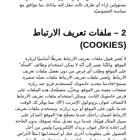
مسؤولين إزاء أي طرف ثالث ننقل إليه بياناتك بما يتوافق مع
سياسة الخصوصيّة.
2 – ملفات تعريف الارتباط
(COOKIES)
لا يُعتبر قبول ملفات تعريف الارتباط شرطًا أساسيًا لزيارة
الموقع. ولكنّنا نشير إلى أنّه لا يمكن استخدام وظائف “السلّة”
على الموقع وطلب أي غرض من دون تفعيل ملفات تعريف
الارتباط. وتُعتبر ملفات تعريف الارتباط ملفات نصيّة صغيرة
تسمح لخادمنا بتحديد حاسوبك كمستخدم فريدٍ عند زيارة
صفحات معينة من الموقع. ويخزِّن متصفّحك هذه الملفات على
قرص حاسوبك الثابت. ويمكن استخدام ملفات تعريف الارتباط
لاكتشاف عنوان بروتوكول الإنترنت (IP)، مما يوفّر لك الوقت
عندما تكون على الموقع أو تريد زيارته. ونستخدم ملفات تعريف
الارتباط لضمان راحتك عندما تتصفّح هذا الموقع (لنتذكر على
سبيل المثال هويّتك عندما تريد تعديل سلّة تسوقك بدون الحاجة
إلى إعادة إدخال عنوان بريدك الإلكتروني) وليس من أجل
الحصول على معلومات أخرى عنك أو استخدامها (مثلاً لأغراض
التسويق المستهدف). ويمكنك ضبط متصفحك حتى لا يقبل