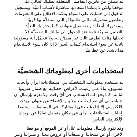
قد نتمكن من تخزين التفاصيل المتعلّقة بطلبك الحالي على
موقعنا ولكن لا يمكننا استعادتها مباشرةً لأسبابٍ أمنيّة. وبتسجيل
الدخول إلى حسابك على الموقع يمكنك الاطلاع على المعلومات
وتفاصيل مشترياتك التي طلبتها أو التي ستتقدَّم بها قريبًا.
وبمقدورك أيضاً إدارة تفاصيل عنوانك. كما يجدر بك التعهُّد
بالتعامل بسريّة تامة عند الدخول إلى بياناتك الشخصيَّة فلا
تجعلها متاحة لطرف ثالث غير مصرَّح به. ولا نتحمَّل أية مسؤولية
ناتجة عن سوء استخدام كلمات السر إلا إذا كان سوء الاستخدام
هذا ناشئ عن خطأ منّا.
استخدامات أخرى لمعلوماتك الشخصيَّة
قد نستخدم معلوماتك الشخصيَّة في استطلاعات الرأي وأبحاث
التسويق، بناءً على رغبتك، لأغراضٍ إحصائية مع ضمان سريتها
التامة، كما يحق لك الانسحاب في أيّ وقت. ولا نقوم بإرسال أي
إجابات إلى أي طرف ثالث. ولا يتم الإفصاح عن عنوان بريدك
الالكتروني إلا إذا رغبتَ في المشاركة في المسابقات. ونحتفظ
بإجابات استطلاعات الرأي في مكانٍ منفصل تمامًا عن بريدك
الإلكتروني الخاص.
وقد نقوم بإرسال معلومات عنَّا، أو عن الموقع أو مواقعنا
الأخرى أو عن منتجاتنا أو مبيعاتنا أو عروض بيعنا أو نشراتنا وغير