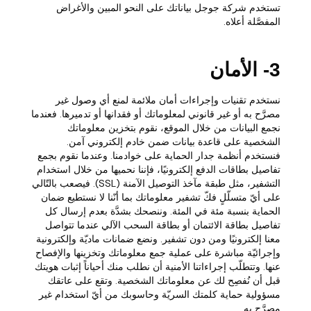
تستخدم شركة جوجل بياناتك على النحو المبين والأغراض
المفصَّلة أعلاه.
3- الأمان
نستخدم تقنيات وإجراءات أمان ملائمة لمنع أي وصول غير
مصرَّح به أو غير قانوني لمعلوماتك أو فقدانها أو تدميرها. فعندما
نجمع البيانات من خلال الموقع، نقوم بتخزين معلوماتك
الشخصية على قاعدة بيانات ضمن خادم إلكتروني آمن.
فنستخدم أنظمة جدار الحماية على خوادمنا. وعندما نقوم بجمع
تفاصيل بطاقات الدفع إلكترونيًا، فإننا نحميها من خلال استخدام
التشفير، مثل طبقة مآخذ التوصيل الآمنة (SSL). فيصعب بالتّالي
على أيّ متسلّلٍ فكّ تشفير معلوماتك بما أنّنا لا نستطيع ضمان
الحماية بنسبة مئة في المئة. وننصحك بشدَّة بعدم إرسال كل
تفاصيل بطاقة الائتمان أو بطاقة السحب الآلي عندما تتواصل
معنا إلكترونيًا ومن دون تشفير. ونضع ضمانات ماديّة وإلكترونية
وإجرائيّة مباشرة على عملية جمع معلوماتك وتخزينها والإفصاح
عنها. وتتطلّب إجراءاتنا الأمنية أن نطلب منك أحياناً إثبات هويتك
قبل أن نُفصِح لك عن معلوماتك الشخصية. وتقع على عاتقك
مسؤولية حماية كلمتك السريّة وحاسوبك من أيّ استخدام غير
مصرَّح به.