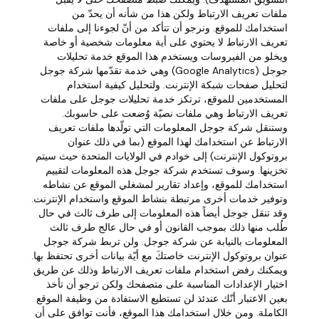
ملفات تعريف الارتباط ولكن هذا من شأنه أن يحدّ من
استخدامك للموقع. ونرجو أن تتأكد من أنّ لجوءنا إلى ملفات
تعريف الارتباط لا يحتوي على أية معلومات شخصية أو خاصة
ويخلو من الفيروسات ويستخدم هذا الموقع خدمة تحليلات
جوجل (Google Analytics) وهي خدمة تقدّمها شركة جوجل
لتحليل صفحات شبكة الإنترنت. ولتحليل كيفية استخدام
المستخدمين للموقع، ترتكز خدمة تحليلات جوجل على ملفات
تعريف الارتباط وهي ملفات نصيّة وُضعت على حاسوبك.
وستنقل شركة جوجل المعلومات التي تولّدها ملفات تعريف
الارتباط عن استخدامك لهذا الموقع (بما في ذلك عنوان
بروتوكول الإنترنت) إلى خوادم في الولايات المتحدة حيث سيتم
تخزينها. وسوف تستخدم شركة جوجل هذه المعلومات لتقييم
استخدامك للموقع، وإعداد تقارير لمشغلي الموقع عن نشاطه
وتوفير خدمات أخرى مرتبطة بنشاط الموقع واستخدام الإنترنت.
وقد تنقل جوجل أيضاً هذه المعلومات إلى طرف ثالث في حال
طُلب منها ذلك بموجب القانون أو في حال عالج طرف ثالث
المعلومات بالنيابة عن شركة جوجل. ولن تربط شركة جوجل
عنوان بروتوكول الإنترنت خاصتكَ مع أيّة بيانات أخرى تحتفظ بها.
ويمكنك رفض استخدام ملفات تعريف الارتباط وذلك عن طريق
اختيار الإعدادات المناسبة على متصفحك ولكن ترجو أن تأخذ
بعين الاعتبار أنّك عندئذ لن تستطيع الاستفادة من وظيفة الموقع
الكاملة. ومن خلال استخدامك هذا الموقع، فأنت توافق على أن