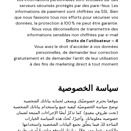
serveurs sécurisés protégés par des pare-feux. Les
informations de paiement sont chiffrées via SSL. Bien
que nous fassions tous nos efforts pour sécuriser vos
données, la protection à 100 % ne peut être garantie.
Nous vous déconseillons de transmettre des
informations sensibles non chiffrées par e-mail.
4 – Droits de l’utilisateur
Vous avez le droit d’accéder à vos données
personnelles, de demander leur correction
gratuitement et de demander l’arrêt de leur utilisation
à des fins de marketing direct à tout moment.
سياسة الخصوصية
موقعنا يحترم خصوصيّتك ويسعى لحماية بياناتك الشخصية.
توضح سياسة الخصوصيّة كيفية جمع واستخدام بياناتك الشخصية
(تحت ظروفٍ معينةٍ). كما تذكرُ أيضًا الإجراءات المتبعة لضمان
خصوصية معلوماتك. وأخيرًا، تُحدّد هذه السياسة الخيارات
المتاحة لكَ فيما يتعلَّق بجمع البيانات الشخصية واستخدامها
والكشف عنها. ومن خلال زيارتك للموقع مباشرةً أو عن طريق