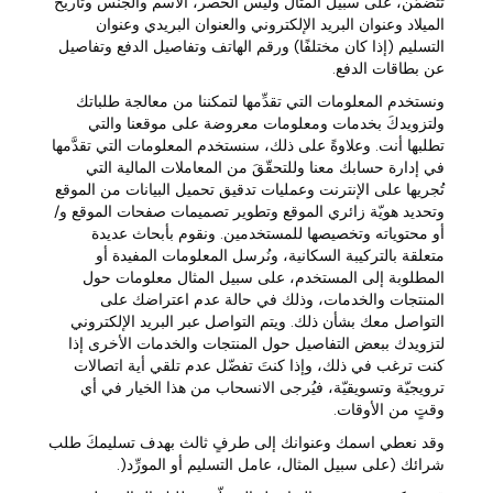
تتضمَّن، على سبيل المثال وليس الحصر، الاسم والجنس وتاريخ
الميلاد وعنوان البريد الإلكتروني والعنوان البريدي وعنوان
التسليم (إذا كان مختلفًا) ورقم الهاتف وتفاصيل الدفع وتفاصيل
عن بطاقات الدفع.
ونستخدم المعلومات التي تقدِّمها لتمكننا من معالجة طلباتك
ولتزويدكَ بخدمات ومعلومات معروضة على موقعنا والتي
تطلبها أنت. وعلاوةً على ذلك، سنستخدم المعلومات التي تقدَّمها
في إدارة حسابك معنا وللتحقّقَ من المعاملات المالية التي
تُجريها على الإنترنت وعمليات تدقيق تحميل البيانات من الموقع
وتحديد هويّة زائري الموقع وتطوير تصميمات صفحات الموقع و/
أو محتوياته وتخصيصها للمستخدمين. ونقوم بأبحاث عديدة
متعلقة بالتركيبة السكانية، ونُرسل المعلومات المفيدة أو
المطلوبة إلى المستخدم، على سبيل المثال معلومات حول
المنتجات والخدمات، وذلك في حالة عدم اعتراضك على
التواصل معك بشأن ذلك. ويتم التواصل عبر البريد الإلكتروني
لتزويدك ببعض التفاصيل حول المنتجات والخدمات الأخرى إذا
كنت ترغب في ذلك، وإذا كنتَ تفضّل عدم تلقي أية اتصالات
ترويجيّة وتسويقيّة، فيُرجى الانسحاب من هذا الخيار في أي
وقتٍ من الأوقات.
وقد نعطي اسمك وعنوانك إلى طرفٍ ثالث بهدف تسليمكَ طلب
شرائك (على سبيل المثال، عامل التسليم أو المورِّد(.