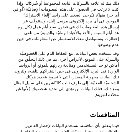
ذلك ممّا له علاقة بالشركات التابعة لمجموعتنا أو شُركائنا. وإذا
كنت لا ترغب في الحصول على هذه المعلومات الإضافيّة (أو في
أي جزءٍ منها)، فيُرجى الضغط على رابط “إلغاء الاشتراك”
الموجود في أي بريد إلكتروني مرسل إليك، وسنتوقّف عن
إرسال هذه المعلومات لك في غضون سبع أيام عمل (كل يوم
عدا أيام السبت والأحد والأعياد الوطنيّة والدينية) من تلقي
إخطارك. وسنتواصل معك للاستفسار عن المعلومات في حين
عدم وضوحها.
وقد نستخدم بعض البيانات، مع الحفاظ التام على الخصوصيّة
والسريّة على الموقع، لأغراض أخرى بما في ذلك التحقُّق من
أماكن تواجد المستخدمين ومتابعة زيارتهم للموقع أو الروابط
الواردة في البريد الإلكتروني في حين اشتراكهم لتلقيه، ولتزويد
تلك البيانات مجهولة المصدر، التي لا تسمح بتحديد هويّتك
الشخصيّة الفعليّة، إلى طرف ثالث كالنّاشرين على سبيل المثال.
ومع ذلك، فتلك البيانات لن تؤدي إلى تحديد شخصيتك (لأنها غير
محدّدة للهوية(
المنافسات
فيما يتعلق بأي منافسة، نستخدم البيانات لإخطار الفائزين
وللإعلان عن عروضنا. ويمكنك العثور على مزيد من التفاصيل